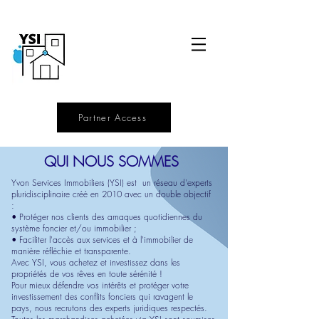
Partner Access
QUI NOUS SOMMES
Yvon Services Immobiliers (YSI) est un réseau d'experts
pluridisciplinaire créé en 2010 avec un double objectif
:
• Protéger nos clients des arnaques quotidiennes du
système foncier et/ou immobilier ;
• Faciliter l'accès aux services et à l'immobilier de
manière réfléchie et transparente.
Avec YSI, vous achetez et investissez dans les
propriétés de vos rêves en toute sérénité !
Pour mieux défendre vos intérêts et protéger votre
investissement des conflits fonciers qui ravagent le
pays, nous recrutons des experts juridiques respectés.