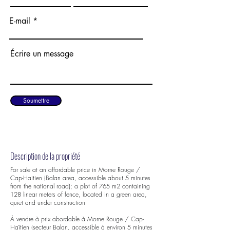
E-mail
Écrire un message
Soumettre
Description de la propriété
For sale at an affordable price in Morne Rouge /
Cap-Haitien (Balan area, accessible about 5 minutes
from the national road); a plot of 765 m2 containing
128 linear meters of fence, located in a green area,
quiet and under construction
À vendre à prix abordable à Morne Rouge / Cap-
Haïtien (secteur Balan, accessible à environ 5 minutes