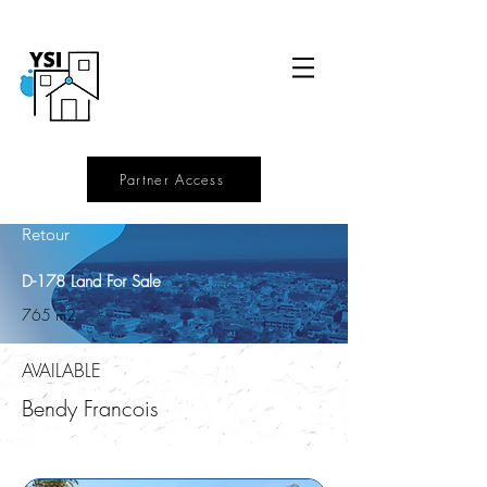
Partner Access
Retour
D-178 Land For Sale
765 m2
AVAILABLE
Bendy Francois