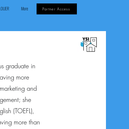
LOUER
More
Partner Access
s graduate in
having more
 marketing and
agement; she
glish (TOEFL),
aving more than