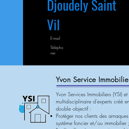
Djoudely Saint
Vil
info@ysihaiti.com
E-mail
(509) 40 39 91 30
Télépho
ner
Yvon Service Immobilie
Yvon Services Immobiliers (YSI) et
multidisciplinaire d’experts créé
double objectif :
Protéger nos clients des arnaques
système foncier et/ou immobilier 