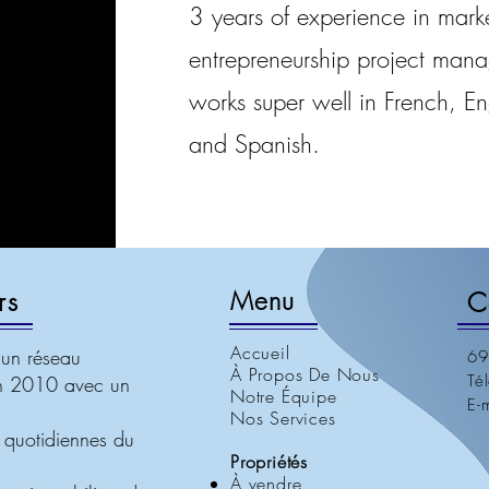
3 years of experience in mark
entrepreneurship project man
works super well in French, En
and Spanish.
rs
Menu
C
Accueil
 un réseau
69
À Propos De Nous
Té
 en 2010 avec un
Notre Équipe
E-
Nos Services
 quotidiennes du
Propriétés
;
À vendre