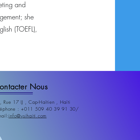
eting and
agement; she
glish (TOEFL),
ontacter Nous
, Rue 17 IJ , Cap-Haïtien , Haïti
léphone : +011 509 40 39 91 30/
mail:
info@ysihaiti.com