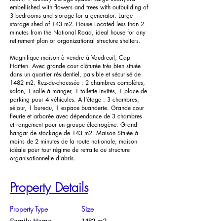
embellished with flowers and trees with outbuilding of
3 bedrooms and storage for a generator. Large
storage shed of 143 m2. House Located less than 2
minutes from the National Road, ideal house for any
retirement plan or organizational structure shelters.
Magnifique maison à vendre à Vaudreuil, Cap
Haïtien. Avec grande cour clôturée très bien située
dans un quartier résidentiel, paisible et sécurisé de
1482 m2. Rez-de-chaussée : 2 chambres complètes,
salon, 1 salle à manger, 1 toilette invités, 1 place de
parking pour 4 véhicules. A l'étage : 3 chambres,
séjour, 1 bureau, 1 espace buanderie. Grande cour
fleurie et arborée avec dépendance de 3 chambres
et rangement pour un groupe électrogène. Grand
hangar de stockage de 143 m2. Maison Située à
moins de 2 minutes de la route nationale, maison
idéale pour tout régime de retraite ou structure
organisationnelle d'abris.
Property Details
Property Type
Size
Family Home
1482 m2