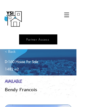
Partner Access
< Back
D-160 House For Sale
1482 m2
AVAILABLE
Bendy Francois