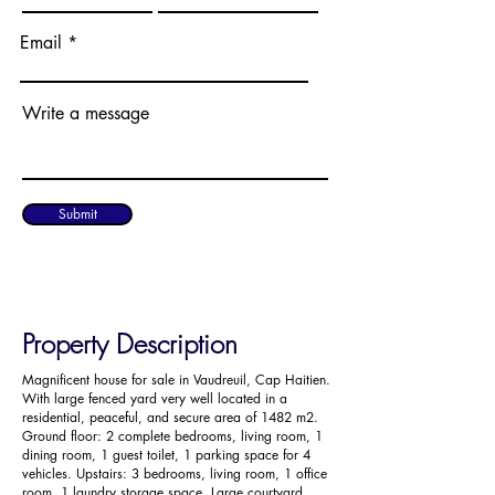
Email
Write a message
Submit
Property Description
Magnificent house for sale in Vaudreuil, Cap Haitien.
With large fenced yard very well located in a
residential, peaceful, and secure area of ​​1482 m2.
Ground floor: 2 complete bedrooms, living room, 1
dining room, 1 guest toilet, 1 parking space for 4
vehicles. Upstairs: 3 bedrooms, living room, 1 office
room, 1 laundry storage space. Large courtyard